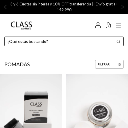
3 y 6 Cuotas sin interés y 10% OFF transferencia || Envío gratis +
149.990
0
POMADAS
FILTRAR