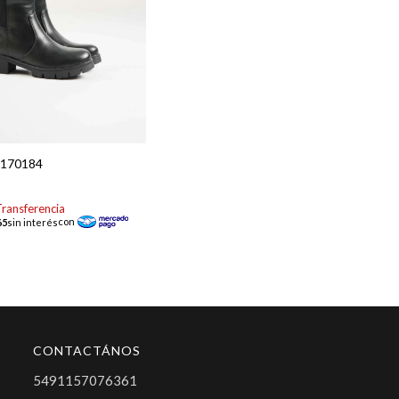
t 170184
CONTACTÁNOS
5491157076361