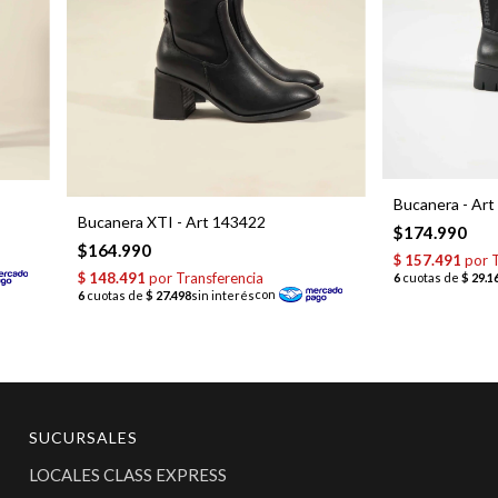
Bucanera - Ar
Bucanera XTI - Art 143422
$174.990
$164.990
SUCURSALES
LOCALES CLASS EXPRESS