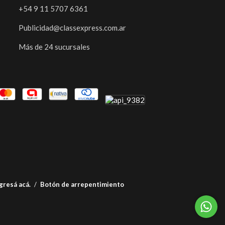
+54 9 11 5707 6361
Publicidad@classexpress.com.ar
Más de 24 sucursales
gresá acá.
/
Botón de arrepentimiento