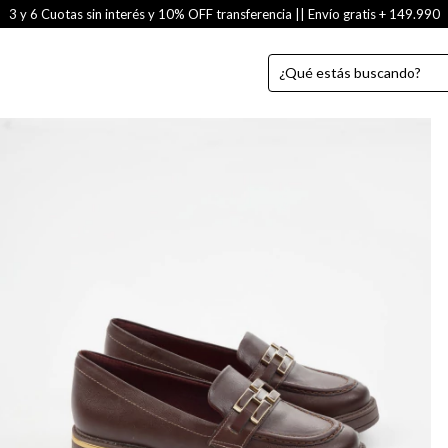
3 y 6 Cuotas sin interés y 10% OFF transferencia || Envío gratis + 149.990