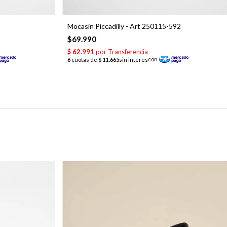
Mocasin Piccadilly - Art 250115-592
$69.990