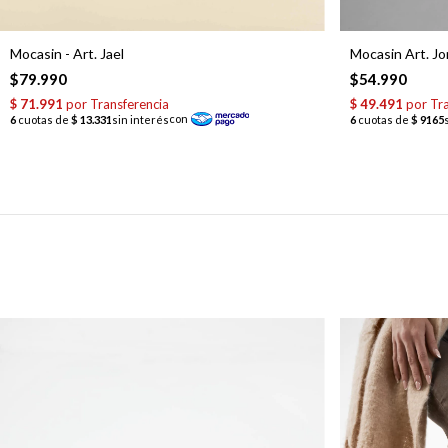
Mocasin Art. Jo
Mocasin - Art. Jael
$54.990
$79.990