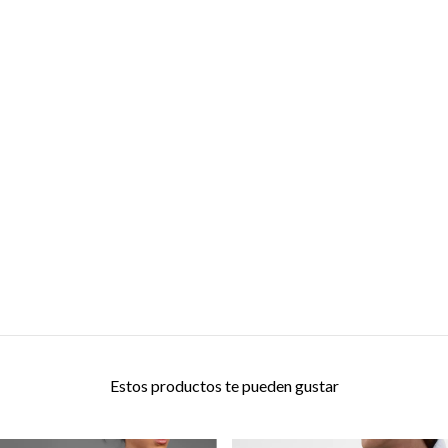
Estos productos te pueden gustar