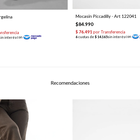
Mocasin Piccadilly - Art 122041
rgelina
$84.990
Recomendaciones