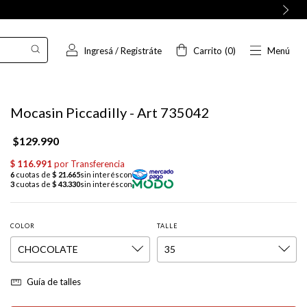
Ingresá
/
Registráte
Carrito
(
0
)
Menú
Mocasin Piccadilly - Art 735042
$129.990
COLOR
TALLE
Guía de talles