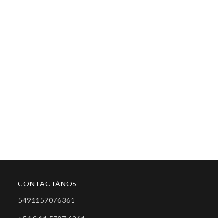
CONTACTÁNOS
5491157076361