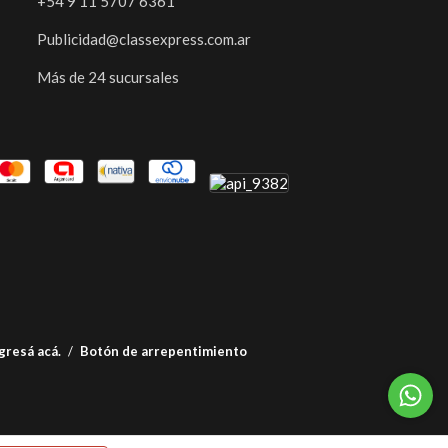
+54 9 11 5707 6361
Publicidad@classexpress.com.ar
Más de 24 sucursales
gresá acá.
/
Botón de arrepentimiento