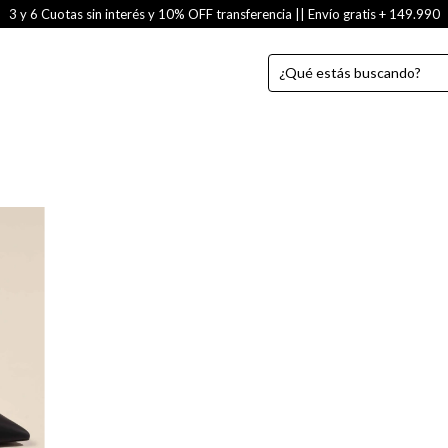
3 y 6 Cuotas sin interés y 10% OFF transferencia || Envío gratis + 149.990