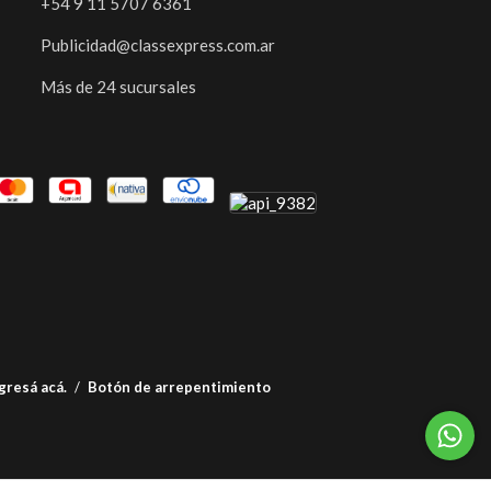
+54 9 11 5707 6361
Publicidad@classexpress.com.ar
Más de 24 sucursales
gresá acá.
/
Botón de arrepentimiento