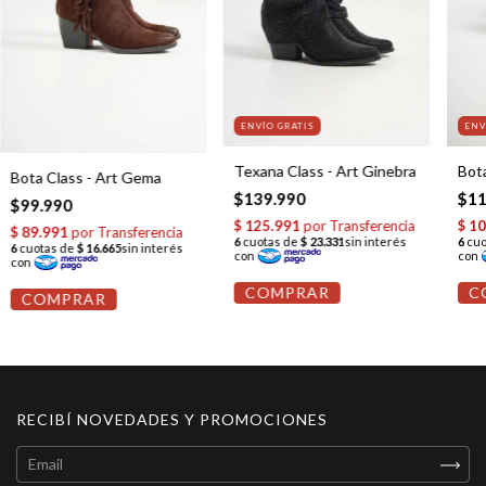
ENVÍO GRATIS
ENV
Texana Class - Art Ginebra
Bota
Bota Class - Art Gema
$139.990
$11
$99.990
COMPRAR
C
COMPRAR
RECIBÍ NOVEDADES Y PROMOCIONES