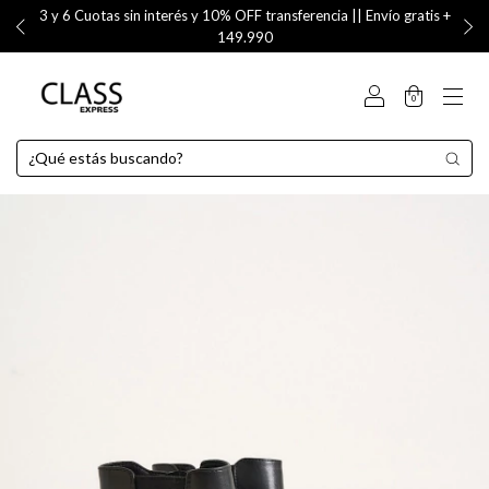
3 y 6 Cuotas sin interés y 10% OFF transferencia || Envío gratis +
149.990
0