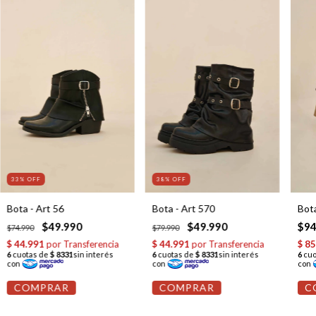
33
% OFF
38
% OFF
Bota - Art 56
Bota - Art 570
Bota
$49.990
$49.990
$94
$74.990
$79.990
COMPRAR
COMPRAR
C