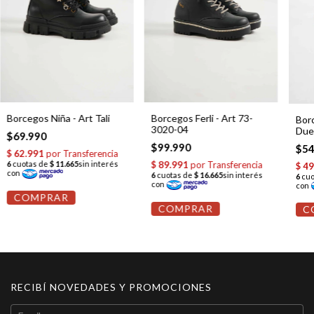
Borcegos Niña - Art Tali
Borcegos Ferli - Art 73-
Borc
3020-04
Due
$69.990
$99.990
$54
COMPRAR
COMPRAR
C
RECIBÍ NOVEDADES Y PROMOCIONES