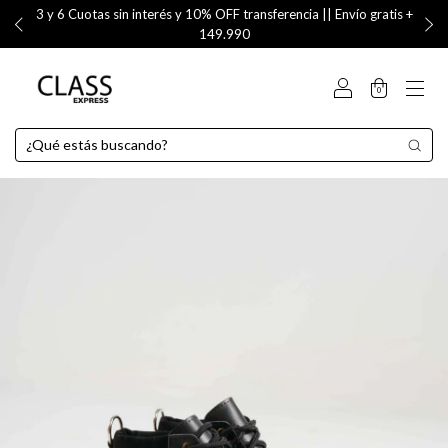
3 y 6 Cuotas sin interés y 10% OFF transferencia || Envío gratis +
149.990
0