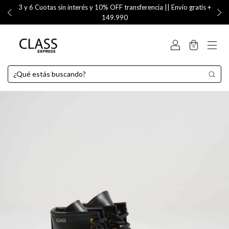
3 y 6 Cuotas sin interés y 10% OFF transferencia || Envío gratis +
149.990
0