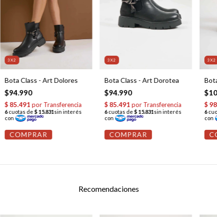
3X2
3X2
3X2
Bota Class - Art Dorotea
Bota Class - Art Dolores
Bota
$94.990
$94.990
$10
COMPRAR
COMPRAR
C
Recomendaciones