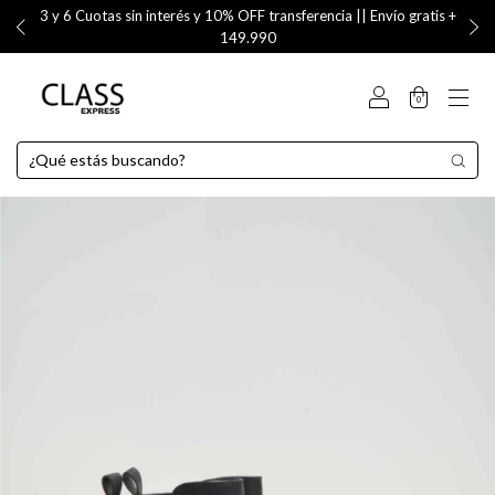
3 y 6 Cuotas sin interés y 10% OFF transferencia || Envío gratis +
149.990
0